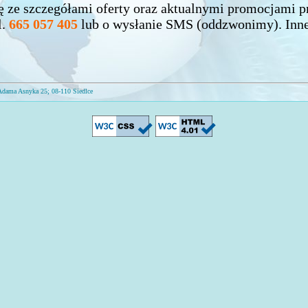
ę ze szczegółami oferty oraz aktualnymi promocjami 
l.
665 057 405
lub o wysłanie SMS (oddzwonimy). Inn
Adama Asnyka 25; 08-110 Siedlce