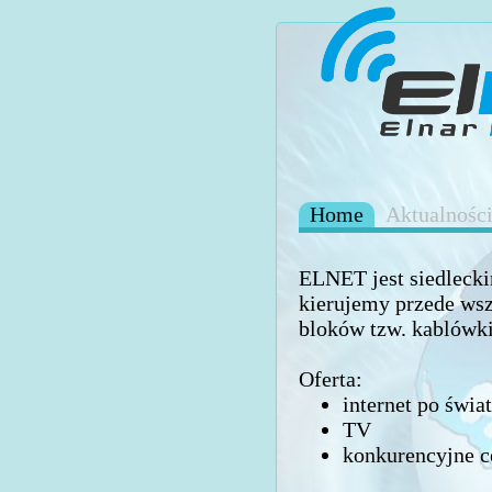
Home
Aktualnośc
ELNET jest siedlecki
kierujemy przede ws
bloków tzw. kablówki
Oferta:
internet po świ
TV
konkurencyjne c