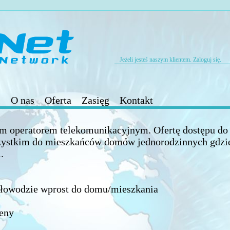
Jeżeli jesteś naszym klientem. Zaloguj się.
i
O nas
Oferta
Zasięg
Kontakt
m operatorem telekomunikacyjnym. Ofertę dostępu do s
zystkim do mieszkańców domów jednorodzinnych gdzie 
.
atłowodzie wprost do domu/mieszkania
eny